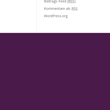
Beitrags-Feed (
RSS
)
Kommentare als
RSS
WordPress.org